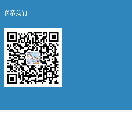
联系我们
©2022 锦喜国际，ALL RIGHTS RESERVED. IVF BY
WWW.JX-IVF.COM