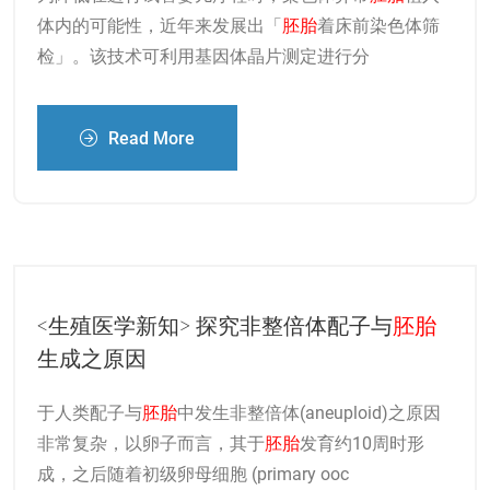
体内的可能性，近年来发展出「
胚胎
着床前染色体筛
检」。该技术可利用基因体晶片测定进行分
Read More
<生殖医学新知> 探究非整倍体配子与
胚胎
生成之原因
于人类配子与
胚胎
中发生非整倍体(aneuploid)之原因
非常复杂，以卵子而言，其于
胚胎
发育约10周时形
成，之后随着初级卵母细胞 (primary ooc