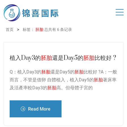
>
首页
标签：
胚胎
总共有 6 条记录
植入Day3的
胚胎
還是Day5的
胚胎
比較好 ?
Q：植入Day3的
胚胎
還是Day5的
胚胎
比較好 ?A：一般
而言，不管是借卵 自體植入，植入Day5的
胚胎
著床率
及活產率較Day3的
胚胎
高。但母體子宮的
Read More