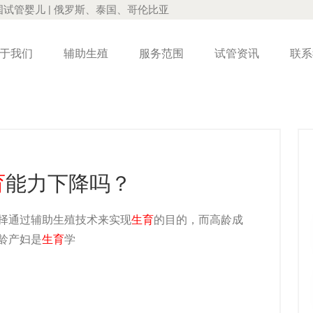
国试管婴儿 | 俄罗斯、泰国、哥伦比亚
于我们
辅助生殖
服务范围
试管资讯
联系
育
能力下降吗？
择通过辅助生殖技术来实现
生育
的目的，而高龄成
龄产妇是
生育
学