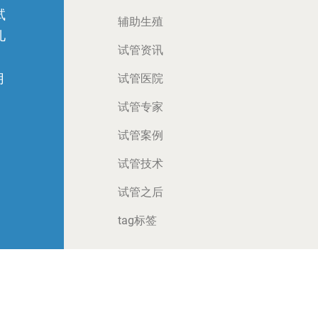
试
辅助生殖
儿
试管资讯
月
试管医院
试管专家
试管案例
试管技术
试管之后
tag标签
VF BY WWW.JX-IVF.COM
锦喜