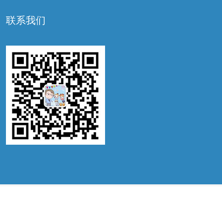
联系我们
©2022 锦喜国际，ALL RIGHTS RESERVED. IVF BY
WWW.JX-IVF.COM