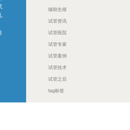
试
辅助生殖
儿
试管资讯
月
试管医院
试管专家
试管案例
试管技术
试管之后
tag标签
VF BY WWW.JX-IVF.COM
锦喜