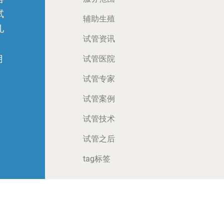
试
辅助生殖
儿
试管资讯
月
试管医院
试管专家
试管案例
试管技术
试管之后
tag标签
VF BY WWW.JX-IVF.COM
锦喜