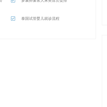
管
多囊卵巢客人来美首次促排
泰国试管婴儿就诊流程