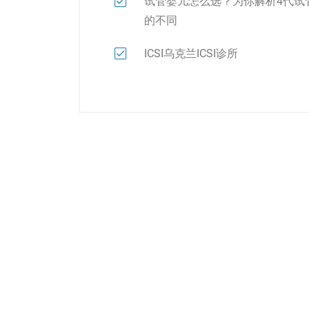
试管婴儿怎么选？为你解析4代试
的不同
ICSI乌克兰ICSI诊所