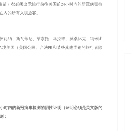
疫苗）都必须出示旅行前往美国前
小时内的新冠病毒检
24
在内的所有入境旅客。
茨瓦纳、斯瓦蒂尼、莱索托、马拉维、莫桑比克、纳米比
入境美国（美国公民、合法
和某些其他类别的旅行者除
PR
小时内的新冠病毒检测的阴性证明（证明必须是英文版的
则：