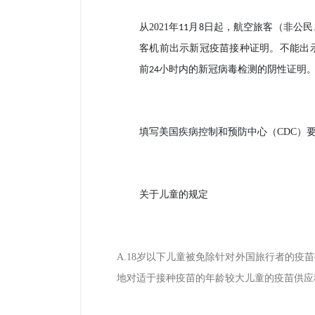
从
2021
年
月
日起，航空旅客（非公民
11
8
客机前出示新冠疫苗接种证明。不能出
前
小时内的新冠病毒检测的阴性证明
24
填写美国疾病控制和预防中心（
CDC
）
关于儿童的规定
A.18
岁以下儿童被免除针对外国旅行者的疫苗
地对适于接种疫苗的年龄较大儿童的疫苗供应