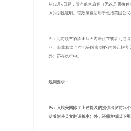
从
12
月
日起，所有航空旅客（无论是否接种
6
测的阴性证明。该政策也适用于包括美国公民
Ps
：此前颁布的禁止
天内居住在或者到过博
14
亚、南非和津巴布韦等国家
地区的外籍旅客
/
外）还在执行中。
规则要求：
Ps
：入境美国除了上述提及的提供出发前
个
24
活着附带英文翻译版本）外，还需遵循以下规