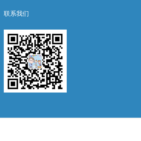
联系我们
©2022 锦喜国际，ALL RIGHTS RESERVED. IVF BY
WWW.JX-IVF.COM